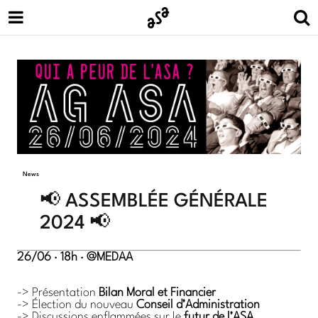
News
📢 ASSEMBLÉE GÉNÉRALE
2024 📢
26/06 · 18h · @MEDAA
-> Présentation
Bilan Moral et Financier
-> Élection du nouveau
Conseil d’Administration
-> Discussions enflammées sur le
futur de l’ASA