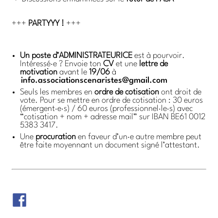
+++
PARTYYY !
+++
Un poste d’ADMINISTRATEURICE
est à pourvoir.
Intéressé·e ? Envoie ton
CV
et une
lettre de
motivation
avant le
19/06
à
info.associationscenaristes@gmail.com
Seuls les membres en
ordre de cotisation
ont droit de
vote. Pour se mettre en ordre de cotisation : 30 euros
(émergent·e·s) / 60 euros (professionnel·le·s) avec
“cotisation + nom + adresse mail” sur IBAN BE61 0012
5383 3417.
Une
procuration
en faveur d’un·e autre membre peut
être faite moyennant un document signé l’attestant.