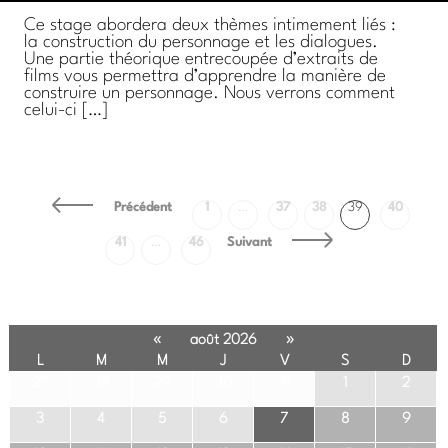
Ce stage abordera deux thèmes intimement liés :
la construction du personnage et les dialogues.
Une partie théorique entrecoupée d’extraits de
films vous permettra d’apprendre la manière de
construire un personnage. Nous verrons comment
celui-ci […]
Précédent
1
…
37
38
39
40
41
…
46
Suivant
«
»
août 2026
L
M
M
J
V
S
D
27
28
29
30
31
1
2
3
4
5
6
7
8
9