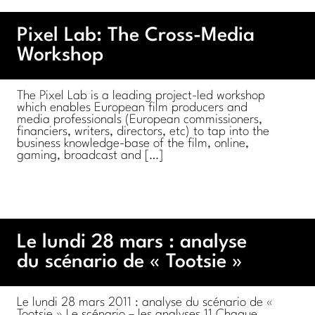
Pixel Lab: The Cross-Media
Workshop
The Pixel Lab is a leading project-led workshop
which enables European film producers and
media professionals (European commissioners,
financiers, writers, directors, etc) to tap into the
business knowledge-base of the film, online,
gaming, broadcast and […]
Le lundi 28 mars : analyse
du scénario de « Tootsie »
Le lundi 28 mars 2011 : analyse du scénario de «
Tootsie » Le scénario – les analyses 11 Chaque