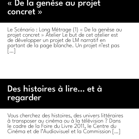
« De la genèse au projet
concret »
Le Scénario : Long Métrage (1) « De la genèse au
projet concret » Atelier Le but de cet atelier est
de développer un projet de LM narratif en
partant de la page blanche. Un projet n’est pas
[…]
Des histoires à lire… et à
Vous cherchez des histoires, des univers littéraires
à transposer au cinéma ou à la télévision ? Dans
le cadre de la Foire du Livre 2011, le Centre du
Cinéma et de l’Audiovisuel et la Commission […]