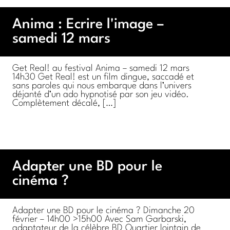
Anima : Ecrire l'image –
samedi 12 mars
Get Real! au festival Anima – samedi 12 mars
14h30 Get Real! est un film dingue, saccadé et
sans paroles qui nous embarque dans l’univers
déjanté d’un ado hypnotisé par son jeu vidéo.
Complètement décalé, […]
Adapter une BD pour le
cinéma ?
Adapter une BD pour le cinéma ? Dimanche 20
février – 14h00 >15h00 Avec Sam Garbarski,
adaptateur de la célèbre BD Quartier lointain de