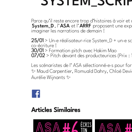
SYSTEM_SCRI
Parce qu’il reste encore trop d’histoires à voir et 
System_D
, l’
ASA
et l’
ARRF
proposent une expér
imaginer les narrations de demain !
25/01
> Un·e réalisateur·rice System_D + un·e s
co-écriture !
30/01
> Formation pitch avec Hakim Mao
07/02
> Pitch devant des producteurices (Prix :
Les scénaristes de l’ ASA sélectionné·e·s pour fo
✨ Maud Carpentier, Romuald Dahry, Chloé Devicq
Aurélie Wijnants ✨
Articles Similaires