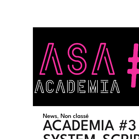
News
,
Non classé
ACADEMIA #3