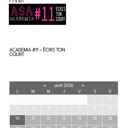
COURT
ACADEMIA #11 – ÉCRIS TON
COURT
«
»
août 2026
L
M
M
J
V
S
D
27
28
29
30
31
1
2
3
4
5
6
7
8
9
10
11
12
13
14
15
16