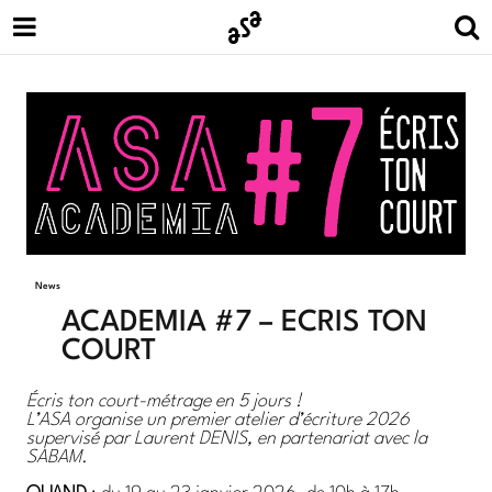
News
ACADEMIA #7 – ÉCRIS TON
COURT
Écris ton court-métrage en 5 jours !
L’ASA organise un premier atelier d’écriture 2026
supervisé par Laurent DENIS, en partenariat avec la
SABAM.