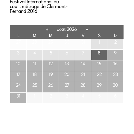
Festival International du
court métrage de Clermont-
Ferrand 2016
«
»
août 2026
L
M
M
J
V
S
D
27
28
29
30
31
1
2
3
4
5
6
7
8
9
10
11
12
13
14
15
16
17
18
19
20
21
22
23
24
25
26
27
28
29
30
31
1
2
3
4
5
6