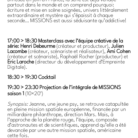
partout dans le monde et on comprend pourquoi:
écriture et mise en scène soignées, univers littéralement
extraordinaire et mystère qui s’épaissit à chaque
seconde… MISSIONS est aussi séduisante qu’addictive!
17:00 > 18:30 Masterclass avec l’équipe créative de la
série:
Henri Debeurme
(créateur et producteur),
Julien
Lacombe
(créateur, scénariste et réalisateur),
Ami Cohen
(créateur et scénariste), Raphaël Rocher (producteur) et
Eric Laroche
(directeur du développement d’Empreinte
Digitale).
18:30 > 19:30 Cocktail
19:30 > 23:30
Projection
de l’intégrale de MISSIONS
saison 1
(10×20′)
Synopsis:
Jeanne, une jeune psy, se retrouve catapultée
en pleine mission spatiale européenne, financée par un
milliardaire philanthrope, direction Mars. Mais, à
l’approche de la planète rouge, l’équipe, composée
d’astronautes et de scientifiques, apprend qu’elle a été
devancée par une autre mission spatiale, américaine
cette fois.