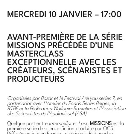
MERCREDI 10 JANVIER – 17:00
AVANT-PREMIÈRE DE LA SÉRIE
MISSIONS PRÉCÉDÉE D’UNE
MASTERCLASS
EXCEPTIONNELLE AVEC LES
CRÉATEURS, SCÉNARISTES ET
PRODUCTEURS
Organisées par Bozar et le Festival Are you series ?, en
partenariat avec L’Atelier du Fonds Séries Belges, la
RTBF et la Fédération Wallonie-Bruxelles et l’Association
des Scénaristes de l’Audiovisuel (ASA)
Quelque part entre
Interstellar
et
Lost
,
MISSIONS
est la
première série de science-fiction produite par OCS.
Diffusée en juin en France, la série est déjà vendue