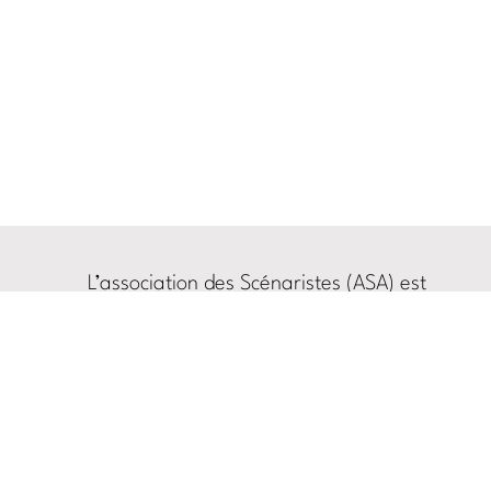
L’association des Scénaristes (ASA) est
soutenue par la
Sabam
et la
SACD