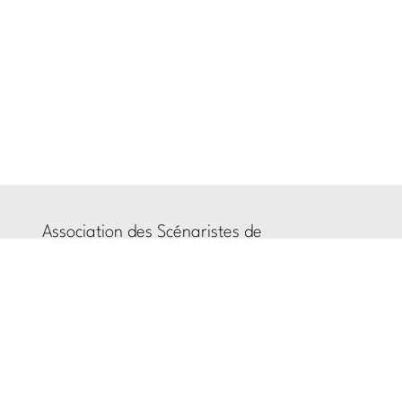
Association des Scénaristes de
l’Audiovisuel (ASA)
Rue du Prince Royal, 87
B-1050 Ixelles