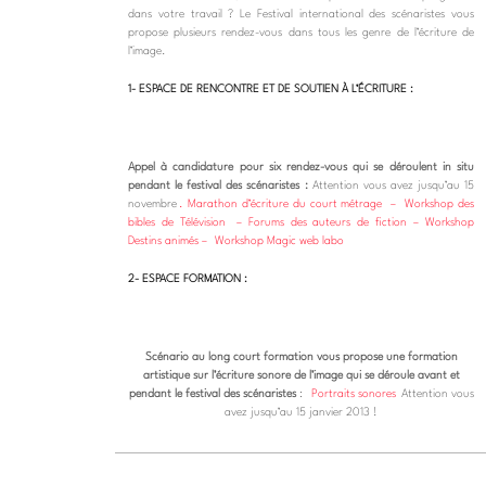
dans votre travail ? Le Festival international des scénaristes vous
propose plusieurs rendez-vous dans tous les genre de l’écriture de
l’image.
1- ESPACE DE RENCONTRE ET DE SOUTIEN À L’ÉCRITURE :
Appel à candidature pour six rendez-vous qui se déroulent in situ
pendant le festival des scénaristes :
Attention vous avez jusqu’au 15
novembre
. Marathon d’écriture du court métrage
–
Workshop des
bibles de Télévision
– Forums des auteurs de fiction – Workshop
Destins animés –
Workshop Magic web labo
2- ESPACE FORMATION :
Scénario au long court formation vous propose une formation
artistique sur l’écriture sonore de l’image qui se dérou
le avant et
pendant le festival des scénaristes
:
Portraits sonores
Attention vous
avez jusqu’au 15 janvier 2013 !