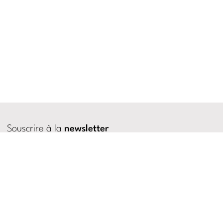
Souscrire à la
newsletter
Créer un
profil utilisateur
Se connecter
sur le site
Politique de confidentialité