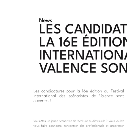
News
LES CANDIDA
LA 16E ÉDITIO
INTERNATION
VALENCE SON
Les candidatures pour la 16e édition du Festival
international des scénaristes de Valence sont
ouvertes !
Vous êtes un jeune scénariste de l’écriture audiovisuelle ? Vous voulez
vous faire connaître, rencontrer des professionnels et progresser