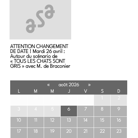
ATTENTION CHANGEMENT
DE DATE ! Mardi 26 avril :
Autour du scénario de
« TOUS LES CHATS SONT
GRIS » avec M. de Braconier
«
»
août 2026
L
M
M
J
V
S
D
27
28
29
30
31
1
2
3
4
5
6
7
8
9
10
11
12
13
14
15
16
17
18
19
20
21
22
23