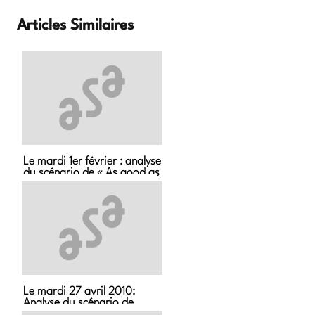
Articles Similaires
Le mardi 1er février : analyse
du scénario de « As good as
it gets »
Le mardi 27 avril 2010:
Analyse du scénario de
North by Northwest