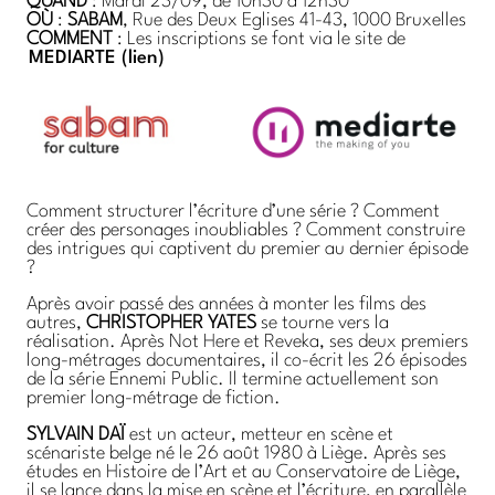
QUAND
: Mardi 23/09, de 10h30 à 12h30
OÙ
:
SABAM
, Rue des Deux Eglises 41-43, 1000 Bruxelles
COMMENT
: Les inscriptions se font via le site de
MEDIARTE (lien)
Comment structurer l’écriture d’une série ? Comment
créer des personages inoubliables ? Comment construire
des intrigues qui captivent du premier au dernier épisode
?
Après avoir passé des années à monter les films des
autres,
CHRISTOPHER YATES
se tourne vers la
réalisation. Après Not Here et Reveka, ses deux premiers
long-métrages documentaires, il co-écrit les 26 épisodes
de la série Ennemi Public. Il termine actuellement son
premier long-métrage de fiction.
SYLVAIN DAÏ
est un acteur, metteur en scène et
scénariste belge né le 26 août 1980 à Liège. Après ses
études en Histoire de l’Art et au Conservatoire de Liège,
il se lance dans la mise en scène et l’écriture, en parallèle