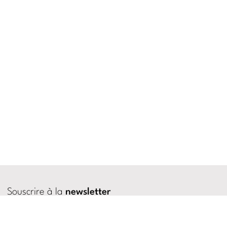
Souscrire à la
newsletter
Créer un
profil utilisateur
Se connecter
sur le site
Politique de confidentialité