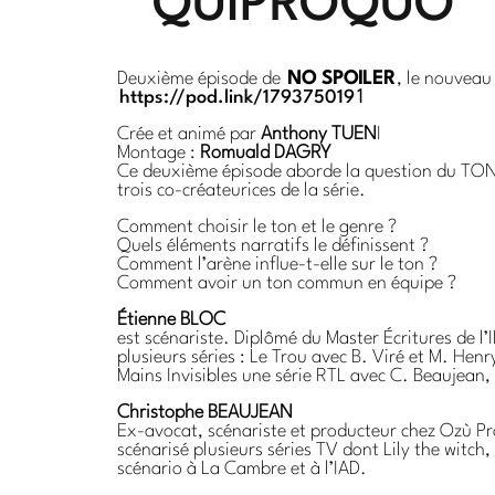
QUIPROQUO
Deuxième épisode de
NO SPOILER
, le nouveau
https://pod.link/179375019
1
Crée et animé par
Anthony TUEN
I
Montage :
Romuald DAGRY
Ce deuxième épisode aborde la question du TON 
trois co-créateurices de la série.
Comment choisir le ton et le genre ?
Quels éléments narratifs le définissent ?
Comment l’arène influe-t-elle sur le ton ?
Comment avoir un ton commun en équipe ?
Étienne BLOC
est scénariste. Diplômé du Master Écritures de l’
plusieurs séries : Le Trou avec B. Viré et M. Hen
Mains Invisibles une série RTL avec C. Beaujean,
Christophe BEAUJEAN
Ex-avocat, scénariste et producteur chez Ozù Pro
scénarisé plusieurs séries TV dont Lily the witch,
scénario à La Cambre et à l’IAD.