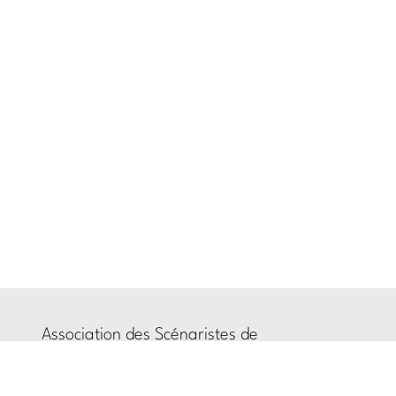
Association des Scénaristes de
l’Audiovisuel (ASA)
Rue du Prince Royal, 87
B-1050 Ixelles