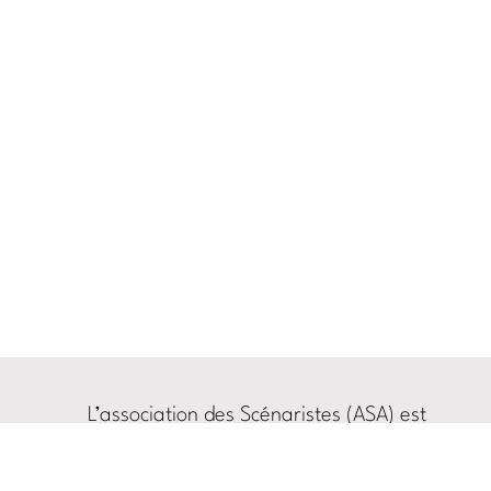
L’association des Scénaristes (ASA) est
soutenue par la
Sabam
et la
SACD