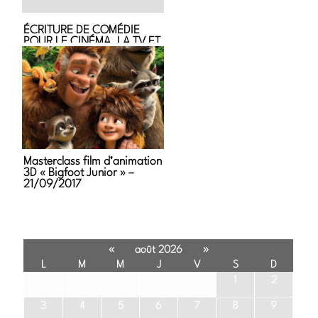
ÉCRITURE DE COMÉDIE
POUR LE CINÉMA, LA TV ET
LE WEB AVEC JOHN
VORHAUS
Masterclass film d’animation
3D « Bigfoot Junior » –
21/09/2017
«
»
août 2026
L
M
M
J
V
S
D
27
28
29
30
31
1
2
3
4
5
6
7
8
9